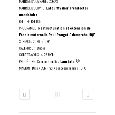
MAÎTRISE D’OUVRAGE : COBAS
MAÎTRISE D’OEUVRE :
Latour&Salier architectes
mandataire
BET : TPFi BET TCE
PROGRAMME :
Restructuration et extension de
l’école maternelle Paul Pouget / démarche HQE
SURFACE : 2026 m² (SP)
CALENDRIER : Etudes
COÛT TRAVAUX : 4,25 M€ht
PROCÉDURE : Concours public /
Lauréats
MISSION : Base + CEM + SSI + concessionnaires + OPC